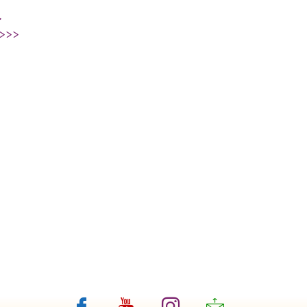
>
>>>