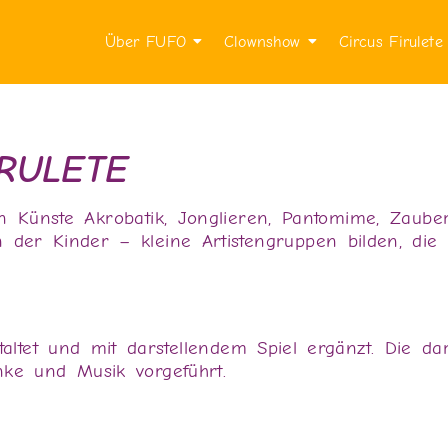
Über FUFO
Clownshow
Circus Firulete
IRULETE
 Künste Akrobatik, Jonglieren, Pantomime, Zaubern,
der Kinder – kleine Artistengruppen bilden, die s
staltet und mit darstellendem Spiel ergänzt. Die
ke und Musik vorgeführt.