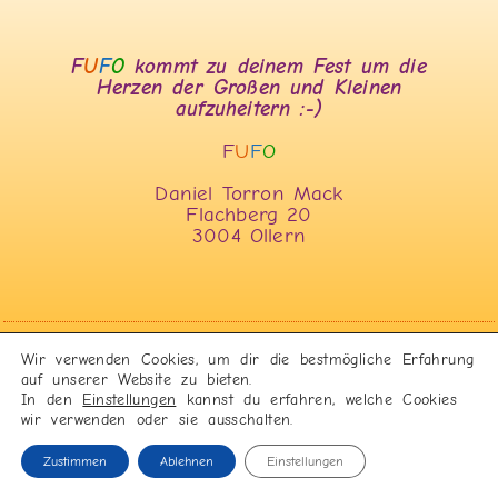
F
U
F
O
kommt zu deinem Fest um die
Herzen der Großen und Kleinen
aufzuheitern :-)
F
U
F
O
Daniel Torron Mack
Flachberg 20
3004 Ollern
Wir verwenden Cookies, um dir die bestmögliche Erfahrung
auf unserer Website zu bieten.
Tel. +43 (0)699 10 25 07 55
In den
Einstellungen
kannst du erfahren, welche Cookies
wir verwenden oder sie ausschalten.
daniel@fufo.at
Zustimmen
Ablehnen
Einstellungen
www.fufo.at