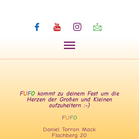
F
U
F
O
kommt zu deinem Fest um die
Herzen der Großen und Kleinen
aufzuheitern :-)
F
U
F
O
Daniel Torron Mack
Flachberg 20