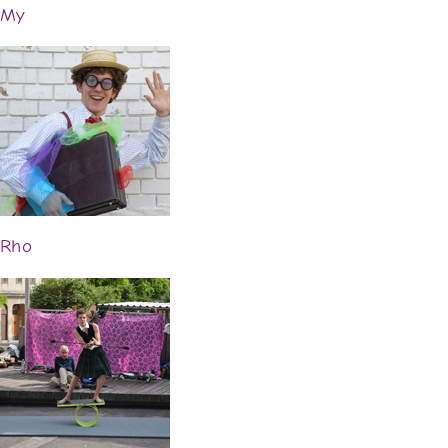
My
Rho