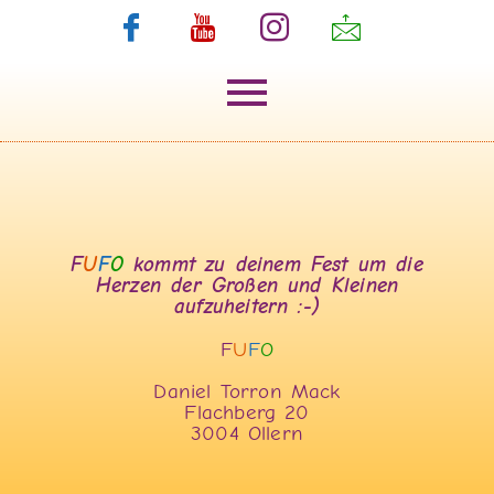
F
U
F
O
kommt zu deinem Fest um die
Herzen der Großen und Kleinen
aufzuheitern :-)
F
U
F
O
Daniel Torron Mack
Flachberg 20
3004 Ollern