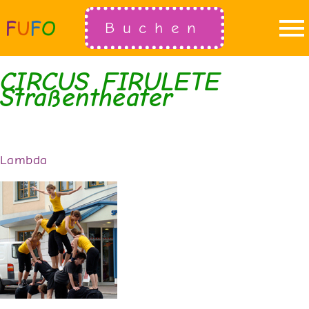
Buchen
CIRCUS FIRULETE
Straßentheater
Lambda