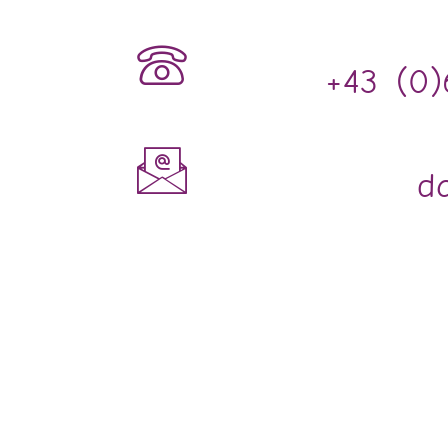
+43 (0
da