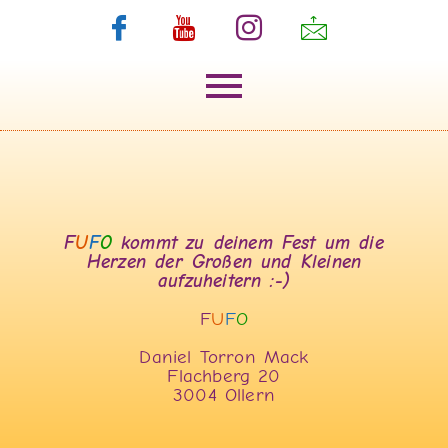
F
U
F
O
kommt zu deinem Fest um die
Herzen der Großen und Kleinen
aufzuheitern :-)
F
U
F
O
Daniel Torron Mack
Flachberg 20
3004 Ollern