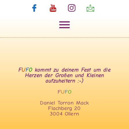
F
U
F
O
kommt zu deinem Fest um die
Herzen der Großen und Kleinen
aufzuheitern :-)
F
U
F
O
Daniel Torron Mack
Flachberg 20
3004 Ollern