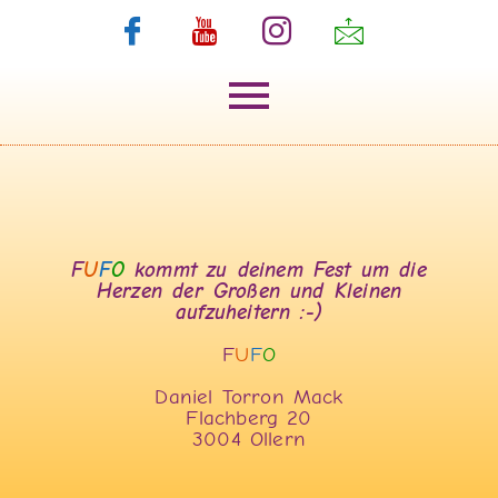
F
U
F
O
kommt zu deinem Fest um die
Herzen der Großen und Kleinen
aufzuheitern :-)
F
U
F
O
Daniel Torron Mack
Flachberg 20
3004 Ollern