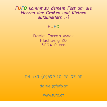
F
U
F
O
kommt zu deinem Fest um die
Herzen der Großen und Kleinen
aufzuheitern :-)
F
U
F
O
Daniel Torron Mack
Flachberg 20
3004 Ollern
Tel. +43 (0)699 10 25 07 55
daniel@fufo.at
www.fufo.at